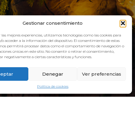
QUA
Gestionar consentimiento
 las mejores experiencias, utilizamos tecnologías como las cookies para
/o acceder a la información del dispositivo. El consentimiento de estas
 nos permitirá procesar datos como el comportamiento de navegación o
caciones únicas en este sitio. No consentir o retirar el consentimiento,
r negativamente a ciertas características y funciones.
eptar
Denegar
Ver preferencias
Política de cookies
ADDRESS:
Galicia Street, 6, 38660 Torvisca Alto,
Costa Adeje – Santa Cruz de Tenerife.