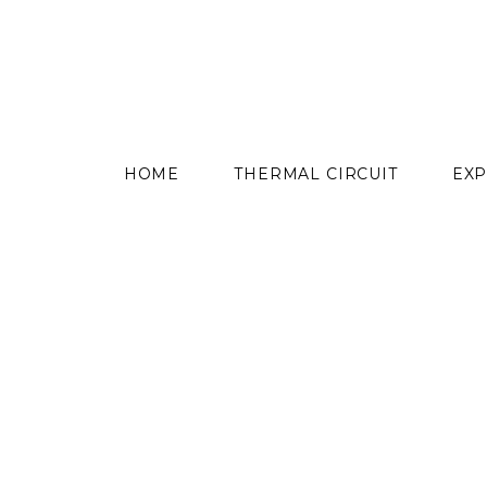
content
HOME
THERMAL CIRCUIT
EXP
Skip
to
content