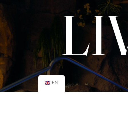
LI
EN
SCHEDULE:
GYM
Mon–Fri: 08:00h – 21:00h