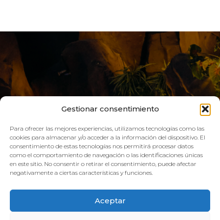
Gestionar consentimiento
Para ofrecer las mejores experiencias, utilizamos tecnologías como las
cookies para almacenar y/o acceder a la información del dispositivo. El
consentimiento de estas tecnologías nos permitirá procesar datos
LIVE AQUA
como el comportamiento de navegación o las identificaciones únicas
en este sitio. No consentir o retirar el consentimiento, puede afectar
negativamente a ciertas características y funciones.
SCHEDULE:
Aceptar
GYM
Mon–Fri: 08:00h – 21:00h