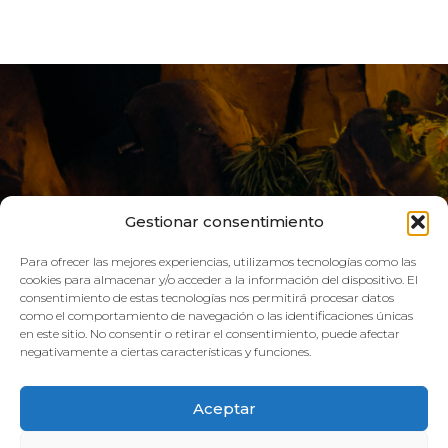
Gestionar consentimiento
Para ofrecer las mejores experiencias, utilizamos tecnologías como las
cookies para almacenar y/o acceder a la información del dispositivo. El
consentimiento de estas tecnologías nos permitirá procesar datos
LIVE AQUA
como el comportamiento de navegación o las identificaciones únicas
en este sitio. No consentir o retirar el consentimiento, puede afectar
negativamente a ciertas características y funciones.
SCHEDULE:
Aceptar
GYM
Mon–Fri: 08:00h – 21:00h