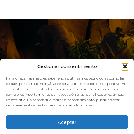
Gestionar consentimiento
Para ofrecer las mejores experiencias, utilizamos tecnologías como las
cookies para almacenar y/o acceder a la información del dispositivo. El
consentimiento de estas tecnologías nos permitirá procesar datos
LIVE AQUA
como el comportamiento de navegación o las identificaciones únicas
en este sitio. No consentir o retirar el consentimiento, puede afectar
negativamente a ciertas características y funciones.
SCHEDULE:
Aceptar
GYM
Mon–Fri: 08:00h – 21:00h