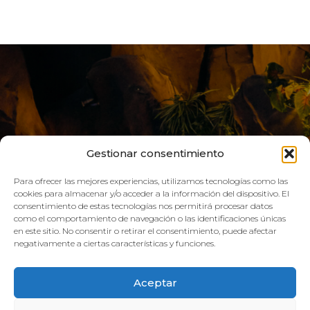
Gestionar consentimiento
Para ofrecer las mejores experiencias, utilizamos tecnologías como las
cookies para almacenar y/o acceder a la información del dispositivo. El
consentimiento de estas tecnologías nos permitirá procesar datos
LIVE AQUA
como el comportamiento de navegación o las identificaciones únicas
en este sitio. No consentir o retirar el consentimiento, puede afectar
negativamente a ciertas características y funciones.
SCHEDULE:
Aceptar
GYM
Mon–Fri: 08:00h – 21:00h