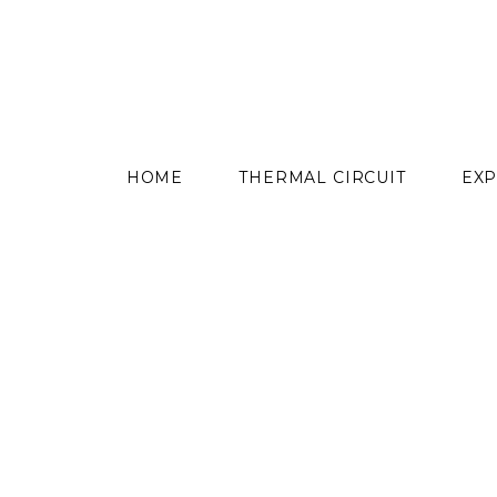
content
HOME
THERMAL CIRCUIT
EXP
Skip
to
content