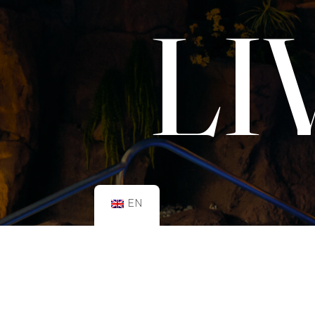
LI
EN
SCHEDULE:
GYM
Mon–Fri: 08:00h – 21:00h