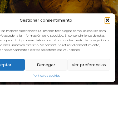
QUA
Gestionar consentimiento
 las mejores experiencias, utilizamos tecnologías como las cookies para
/o acceder a la información del dispositivo. El consentimiento de estas
 nos permitirá procesar datos como el comportamiento de navegación o
caciones únicas en este sitio. No consentir o retirar el consentimiento,
r negativamente a ciertas características y funciones.
eptar
Denegar
Ver preferencias
Política de cookies
ADRESS:
Galicia Street, 6, 38660 Torvisca Alto,
Costa Adeje – Santa Cruz de Tenerife.