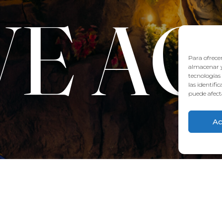
VE A
Para ofrecer
almacenar y
tecnologías
las identifi
puede afecta
Ac
CONTACT:
922 71 65 55
recepcion@aquaclubtermal.com