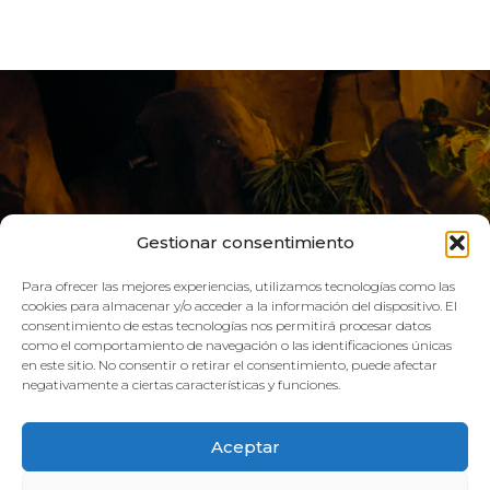
Gestionar consentimiento
Para ofrecer las mejores experiencias, utilizamos tecnologías como las
cookies para almacenar y/o acceder a la información del dispositivo. El
consentimiento de estas tecnologías nos permitirá procesar datos
LIVE AQUA
como el comportamiento de navegación o las identificaciones únicas
en este sitio. No consentir o retirar el consentimiento, puede afectar
negativamente a ciertas características y funciones.
SCHEDULE:
Aceptar
GYM
Mon–Fri: 08:00h – 21:00h