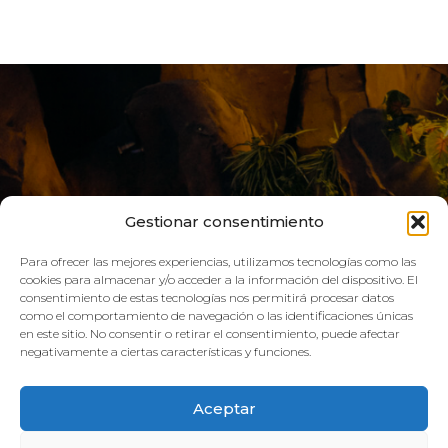
Gestionar consentimiento
Para ofrecer las mejores experiencias, utilizamos tecnologías como las
cookies para almacenar y/o acceder a la información del dispositivo. El
consentimiento de estas tecnologías nos permitirá procesar datos
LIVE AQUA
como el comportamiento de navegación o las identificaciones únicas
en este sitio. No consentir o retirar el consentimiento, puede afectar
negativamente a ciertas características y funciones.
SCHEDULE:
Aceptar
GYM
Mon–Fri: 08:00h – 21:00h