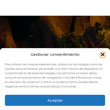
Gestionar consentimiento
Para ofrecer las mejores experiencias, utilizamos tecnologías como las
cookies para almacenar y/o acceder a la información del dispositivo. El
consentimiento de estas tecnologías nos permitirá procesar datos
LIVE AQUA
como el comportamiento de navegación o las identificaciones únicas
en este sitio. No consentir o retirar el consentimiento, puede afectar
negativamente a ciertas características y funciones.
SCHEDULE:
Aceptar
GYM
Mon–Fri: 08:00h – 21:00h