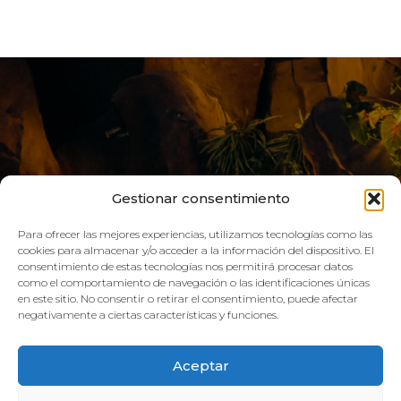
Gestionar consentimiento
Para ofrecer las mejores experiencias, utilizamos tecnologías como las
cookies para almacenar y/o acceder a la información del dispositivo. El
consentimiento de estas tecnologías nos permitirá procesar datos
LIVE AQUA
como el comportamiento de navegación o las identificaciones únicas
en este sitio. No consentir o retirar el consentimiento, puede afectar
negativamente a ciertas características y funciones.
SCHEDULE:
Aceptar
GYM
Mon–Fri: 08:00h – 21:00h