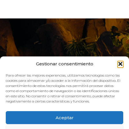
Gestionar consentimiento
Para ofrecer las mejores experiencias, utilizamos tecnologías como las
cookies para almacenar y/o acceder a la información del dispositivo. El
consentimiento de estas tecnologías nos permitirá procesar datos
LIVE AQUA
como el comportamiento de navegación o las identificaciones únicas
en este sitio. No consentir o retirar el consentimiento, puede afectar
negativamente a ciertas características y funciones.
SCHEDULE:
Aceptar
GYM
Mon–Fri: 08:00h – 21:00h