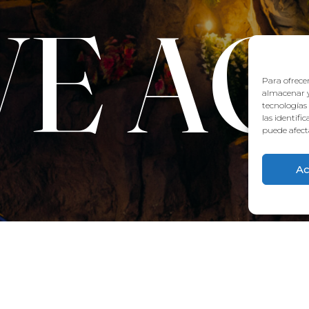
VE A
Para ofrecer
almacenar y
tecnologías
las identifi
puede afecta
Ac
CONTACT:
922 71 65 55
recepcion@aquaclubtermal.com