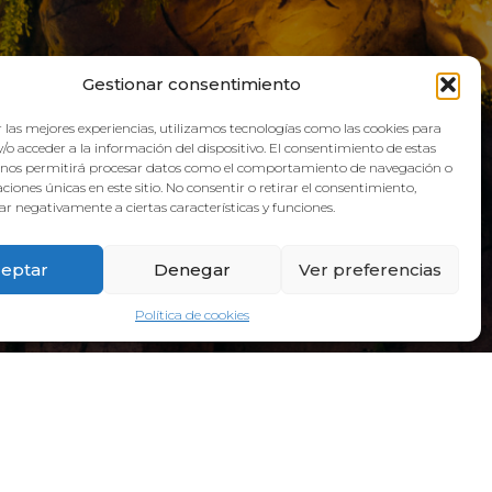
QUA
Gestionar consentimiento
 las mejores experiencias, utilizamos tecnologías como las cookies para
/o acceder a la información del dispositivo. El consentimiento de estas
 nos permitirá procesar datos como el comportamiento de navegación o
caciones únicas en este sitio. No consentir o retirar el consentimiento,
r negativamente a ciertas características y funciones.
eptar
Denegar
Ver preferencias
Política de cookies
ADRESS:
Galicia Street, 6, 38660 Torvisca Alto,
Costa Adeje – Santa Cruz de Tenerife.