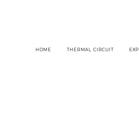
content
HOME
THERMAL CIRCUIT
EXP
Skip
to
content