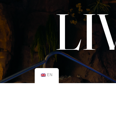
LI
EN
SCHEDULE:
GYM
Mon–Fri: 08:00h – 21:00h