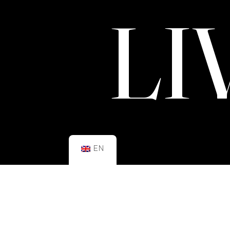
LI
EN
SCHEDULE:
GYM
Mon–Fri: 08:00h – 21:00h