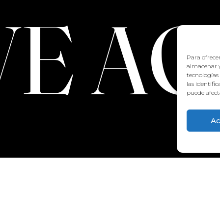
VE A
Para ofrecer
almacenar y
tecnologías
las identifi
puede afecta
Ac
CONTACT:
922 71 65 55
recepcion@aquaclubtermal.com