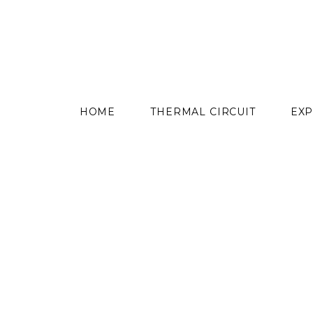
content
HOME
THERMAL CIRCUIT
EXP
Skip
to
content