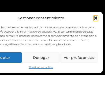
QUA
Gestionar consentimiento
 las mejores experiencias, utilizamos tecnologías como las cookies para
/o acceder a la información del dispositivo. El consentimiento de estas
 nos permitirá procesar datos como el comportamiento de navegación o
caciones únicas en este sitio. No consentir o retirar el consentimiento,
r negativamente a ciertas características y funciones.
eptar
Denegar
Ver preferencias
Política de cookies
ADRESS:
Galicia Street, 6, 38660 Torvisca Alto,
Costa Adeje – Santa Cruz de Tenerife.