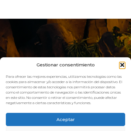
Gestionar consentimiento
Para ofrecer las mejores experiencias, utilizamos tecnologías como las
cookies para almacenar y/o acceder a la información del dispositivo. El
consentimiento de estas tecnologías nos permitirá procesar datos
LIVE AQUA
como el comportamiento de navegación o las identificaciones únicas
en este sitio. No consentir o retirar el consentimiento, puede afectar
negativamente a ciertas características y funciones.
SCHEDULE:
Aceptar
GYM
Mon–Fri: 08:00h – 21:00h