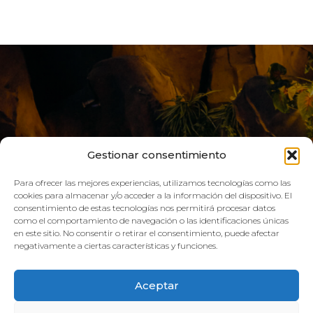
Gestionar consentimiento
Para ofrecer las mejores experiencias, utilizamos tecnologías como las
cookies para almacenar y/o acceder a la información del dispositivo. El
consentimiento de estas tecnologías nos permitirá procesar datos
LIVE AQUA
como el comportamiento de navegación o las identificaciones únicas
en este sitio. No consentir o retirar el consentimiento, puede afectar
negativamente a ciertas características y funciones.
SCHEDULE:
Aceptar
GYM
Mon–Fri: 08:00h – 21:00h