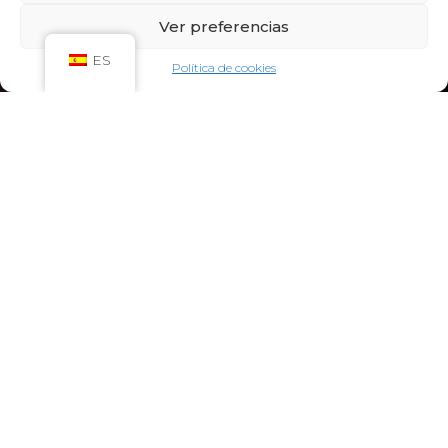
Sáb: 09:00h – 21:00h
Ver preferencias
Dom: 09:00h – 14:00h
CIRCUITO SPA
ES
Política de cookies
Lun-Vie: 10:00h – 21:00h
Sáb-Dom: 09:00h-21:00h
Niños de Lunes a Viernes de 10h a 12h (Máximo
hasta las 14h) y Sábados y Domingos de 09h a
10h (Máximo hasta las 12h)
CONTACTO:
922 71 65 55
recepcion@aquaclubtermal.com
DIRECCIÓN:
Calle Galicia, 6, 38660 Torvisca Alto,