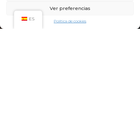
Sáb: 09:00h – 21:00h
Ver preferencias
Dom: 09:00h – 14:00h
CIRCUITO SPA
ES
Política de cookies
Lun-Vie: 10:00h – 21:00h
Sáb-Dom: 09:00h-21:00h
Niños de Lunes a Viernes de 10h a 12h (Máximo
hasta las 14h) y Sábados y Domingos de 09h a
10h (Máximo hasta las 12h)
CONTACTO:
922 71 65 55
recepcion@aquaclubtermal.com
DIRECCIÓN:
Calle Galicia, 6, 38660 Torvisca Alto,