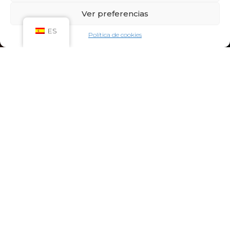
Sáb: 09:00h – 21:00h
Ver preferencias
Dom: 09:00h – 14:00h
CIRCUITO SPA
ES
Política de cookies
Lun-Vie: 10:00h – 21:00h
Sáb-Dom: 09:00h-21:00h
Niños de Lunes a Viernes de 10h a 12h (Máximo
hasta las 14h) y Sábados y Domingos de 09h a
10h (Máximo hasta las 12h)
CONTACTO:
922 71 65 55
recepcion@aquaclubtermal.com
DIRECCIÓN:
Calle Galicia, 6, 38660 Torvisca Alto,