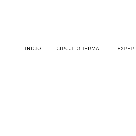
contenido
INICIO
CIRCUITO TERMAL
EXPERI
Skip
to
content