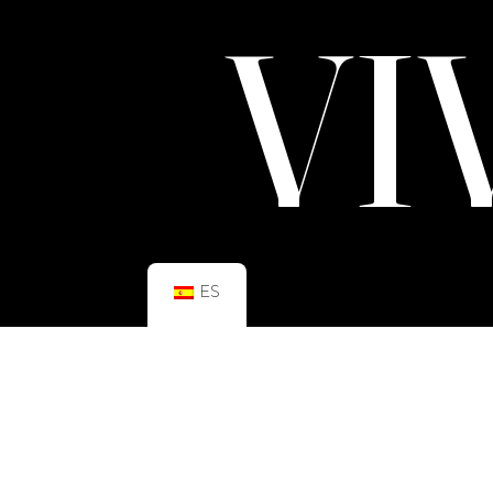
VI
ES
HORARIO:
GIMNASIO
Lun–Vie: 08:00h – 21:00h
Sáb: 09:00h – 21:00h