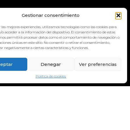
QUA
Gestionar consentimiento
 las mejores experiencias, utilizamos tecnologías como las cookies para
/o acceder a la información del dispositivo. El consentimiento de estas
 nos permitirá procesar datos como el comportamiento de navegación o
caciones únicas en este sitio. No consentir o retirar el consentimiento,
r negativamente a ciertas características y funciones.
eptar
Denegar
Ver preferencias
Política de cookies
DIRECCIÓN:
Calle Galicia, 6, 38660 Torvisca Alto,
Costa Adeje – Santa Cruz de Tenerife.