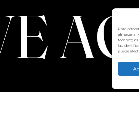
VE A
Para ofrecer
almacenar y
tecnologías
las identifi
puede afecta
Ac
CONTACTO:
922 71 65 55
recepcion@aquaclubtermal.com