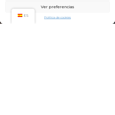
Sáb: 09:00h – 21:00h
Ver preferencias
Dom: 09:00h – 14:00h
CIRCUITO SPA
ES
Política de cookies
Lun-Vie: 10:00h – 21:00h
Sáb-Dom: 09:00h-21:00h
Niños de Lunes a Viernes de 10h a 12h (Máximo
hasta las 14h) y Sábados y Domingos de 09h a
10h (Máximo hasta las 12h)
CONTACTO:
922 71 65 55
recepcion@aquaclubtermal.com
DIRECCIÓN:
Calle Galicia, 6, 38660 Torvisca Alto,