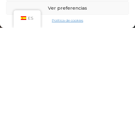
Sáb: 09:00h – 21:00h
Ver preferencias
Dom: 09:00h – 14:00h
CIRCUITO SPA
ES
Política de cookies
Lun-Vie: 10:00h – 21:00h
Sáb-Dom: 09:00h-21:00h
Niños de Lunes a Viernes de 10h a 12h (Máximo
hasta las 14h) y Sábados y Domingos de 09h a
10h (Máximo hasta las 12h)
CONTACTO:
922 71 65 55
recepcion@aquaclubtermal.com
DIRECCIÓN:
Calle Galicia, 6, 38660 Torvisca Alto,