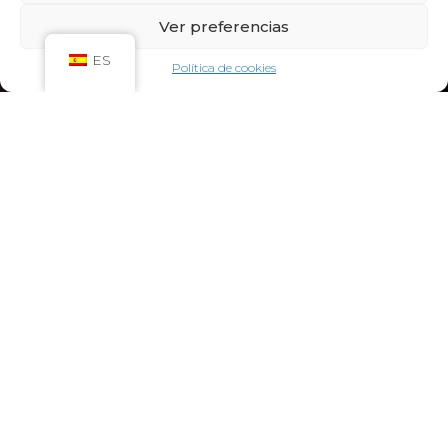
Sáb: 09:00h – 21:00h
Ver preferencias
Dom: 09:00h – 14:00h
CIRCUITO SPA
ES
Política de cookies
Lun-Vie: 10:00h – 21:00h
Sáb-Dom: 09:00h-21:00h
Niños de Lunes a Viernes de 10h a 12h (Máximo
hasta las 14h) y Sábados y Domingos de 09h a
10h (Máximo hasta las 12h)
CONTACTO:
922 71 65 55
recepcion@aquaclubtermal.com
DIRECCIÓN:
Calle Galicia, 6, 38660 Torvisca Alto,