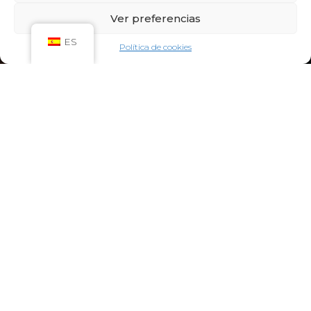
Sáb: 09:00h – 21:00h
Ver preferencias
Dom: 09:00h – 14:00h
CIRCUITO SPA
ES
Política de cookies
Lun-Vie: 10:00h – 21:00h
Sáb-Dom: 09:00h-21:00h
Niños de Lunes a Viernes de 10h a 12h (Máximo
hasta las 14h) y Sábados y Domingos de 09h a
10h (Máximo hasta las 12h)
CONTACTO:
922 71 65 55
recepcion@aquaclubtermal.com
DIRECCIÓN:
Calle Galicia, 6, 38660 Torvisca Alto,