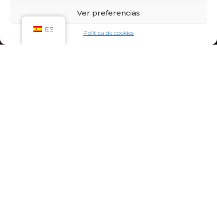
Sáb: 09:00h – 21:00h
Ver preferencias
Dom: 09:00h – 14:00h
CIRCUITO SPA
ES
Política de cookies
Lun-Vie: 10:00h – 21:00h
Sáb-Dom: 09:00h-21:00h
Niños de Lunes a Viernes de 10h a 12h (Máximo
hasta las 14h) y Sábados y Domingos de 09h a
10h (Máximo hasta las 12h)
CONTACTO:
922 71 65 55
recepcion@aquaclubtermal.com
DIRECCIÓN:
Calle Galicia, 6, 38660 Torvisca Alto,