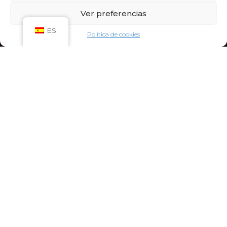
Sáb: 09:00h – 21:00h
Ver preferencias
Dom: 09:00h – 14:00h
CIRCUITO SPA
ES
Política de cookies
Lun-Vie: 10:00h – 21:00h
Sáb-Dom: 09:00h-21:00h
Niños de Lunes a Viernes de 10h a 12h (Máximo
hasta las 14h) y Sábados y Domingos de 09h a
10h (Máximo hasta las 12h)
CONTACTO:
922 71 65 55
recepcion@aquaclubtermal.com
DIRECCIÓN:
Calle Galicia, 6, 38660 Torvisca Alto,