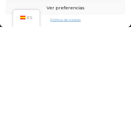
Sáb: 09:00h – 21:00h
Ver preferencias
Dom: 09:00h – 14:00h
CIRCUITO SPA
ES
Política de cookies
Lun-Vie: 10:00h – 21:00h
Sáb-Dom: 09:00h-21:00h
Niños de Lunes a Viernes de 10h a 12h (Máximo
hasta las 14h) y Sábados y Domingos de 09h a
10h (Máximo hasta las 12h)
CONTACTO:
922 71 65 55
recepcion@aquaclubtermal.com
DIRECCIÓN:
Calle Galicia, 6, 38660 Torvisca Alto,