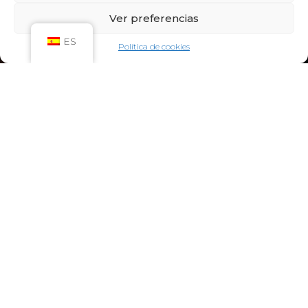
Sáb: 09:00h – 21:00h
Ver preferencias
Dom: 09:00h – 14:00h
CIRCUITO SPA
ES
Política de cookies
Lun-Vie: 10:00h – 21:00h
Sáb-Dom: 09:00h-21:00h
Niños de Lunes a Viernes de 10h a 12h (Máximo
hasta las 14h) y Sábados y Domingos de 09h a
10h (Máximo hasta las 12h)
CONTACTO:
922 71 65 55
recepcion@aquaclubtermal.com
DIRECCIÓN:
Calle Galicia, 6, 38660 Torvisca Alto,