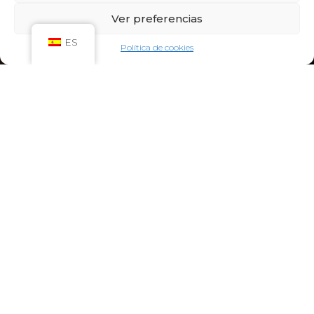
Sáb: 09:00h – 21:00h
Ver preferencias
Dom: 09:00h – 14:00h
CIRCUITO SPA
ES
Política de cookies
Lun-Vie: 10:00h – 21:00h
Sáb-Dom: 09:00h-21:00h
Niños de Lunes a Viernes de 10h a 12h (Máximo
hasta las 14h) y Sábados y Domingos de 09h a
10h (Máximo hasta las 12h)
CONTACTO:
922 71 65 55
recepcion@aquaclubtermal.com
DIRECCIÓN:
Calle Galicia, 6, 38660 Torvisca Alto,