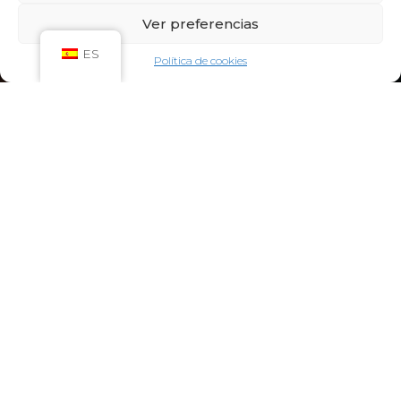
Sáb: 09:00h – 21:00h
Ver preferencias
Dom: 09:00h – 14:00h
CIRCUITO SPA
ES
Política de cookies
Lun-Vie: 10:00h – 21:00h
Sáb-Dom: 09:00h-21:00h
Niños de Lunes a Viernes de 10h a 12h (Máximo
hasta las 14h) y Sábados y Domingos de 09h a
10h (Máximo hasta las 12h)
CONTACTO:
922 71 65 55
recepcion@aquaclubtermal.com
DIRECCIÓN:
Calle Galicia, 6, 38660 Torvisca Alto,