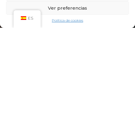
Sáb: 09:00h – 21:00h
Ver preferencias
Dom: 09:00h – 14:00h
CIRCUITO SPA
ES
Política de cookies
Lun-Vie: 10:00h – 21:00h
Sáb-Dom: 09:00h-21:00h
Niños de Lunes a Viernes de 10h a 12h (Máximo
hasta las 14h) y Sábados y Domingos de 09h a
10h (Máximo hasta las 12h)
CONTACTO:
922 71 65 55
recepcion@aquaclubtermal.com
DIRECCIÓN:
Calle Galicia, 6, 38660 Torvisca Alto,