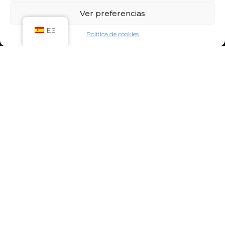
Sáb: 09:00h – 21:00h
Ver preferencias
Dom: 09:00h – 14:00h
CIRCUITO SPA
ES
Política de cookies
Lun-Vie: 10:00h – 21:00h
Sáb-Dom: 09:00h-21:00h
Niños de Lunes a Viernes de 10h a 12h (Máximo
hasta las 14h) y Sábados y Domingos de 09h a
10h (Máximo hasta las 12h)
CONTACTO:
922 71 65 55
recepcion@aquaclubtermal.com
DIRECCIÓN:
Calle Galicia, 6, 38660 Torvisca Alto,