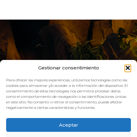
Gestionar consentimiento
Para ofrecer las mejores experiencias, utilizamos tecnologías como las
cookies para almacenar y/o acceder a la información del dispositivo. El
consentimiento de estas tecnologías nos permitirá procesar datos
LIVE AQUA
como el comportamiento de navegación o las identificaciones únicas
en este sitio. No consentir o retirar el consentimiento, puede afectar
negativamente a ciertas características y funciones.
SCHEDULE:
Aceptar
GYM
Mon–Fri: 08:00h – 21:00h