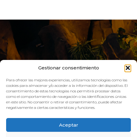
Gestionar consentimiento
Para ofrecer las mejores experiencias, utilizamos tecnologías como las
cookies para almacenar y/o acceder a la información del dispositivo. El
consentimiento de estas tecnologías nos permitirá procesar datos
LIVE AQUA
como el comportamiento de navegación o las identificaciones únicas
en este sitio. No consentir o retirar el consentimiento, puede afectar
negativamente a ciertas características y funciones.
SCHEDULE:
Aceptar
GYM
Mon–Fri: 08:00h – 21:00h