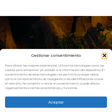
Gestionar consentimiento
Para ofrecer las mejores experiencias, utilizamos tecnologías como las
cookies para almacenar y/o acceder a la información del dispositivo. El
consentimiento de estas tecnologías nos permitirá procesar datos
LIVE AQUA
como el comportamiento de navegación o las identificaciones únicas
en este sitio. No consentir o retirar el consentimiento, puede afectar
negativamente a ciertas características y funciones.
SCHEDULE:
Aceptar
GYM
Mon–Fri: 08:00h – 21:00h