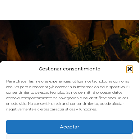
Gestionar consentimiento
Para ofrecer las mejores experiencias, utilizamos tecnologías como las
cookies para almacenar y/o acceder a la información del dispositivo. El
consentimiento de estas tecnologías nos permitirá procesar datos
LIVE AQUA
como el comportamiento de navegación o las identificaciones únicas
en este sitio. No consentir o retirar el consentimiento, puede afectar
negativamente a ciertas características y funciones.
SCHEDULE:
Aceptar
GYM
Mon–Fri: 08:00h – 21:00h