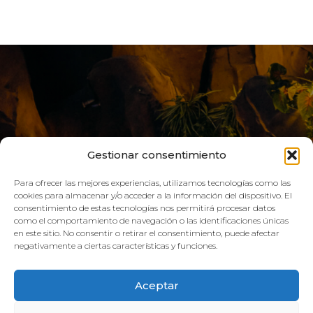
Gestionar consentimiento
Para ofrecer las mejores experiencias, utilizamos tecnologías como las
cookies para almacenar y/o acceder a la información del dispositivo. El
consentimiento de estas tecnologías nos permitirá procesar datos
LIVE AQUA
como el comportamiento de navegación o las identificaciones únicas
en este sitio. No consentir o retirar el consentimiento, puede afectar
negativamente a ciertas características y funciones.
SCHEDULE:
Aceptar
GYM
Mon–Fri: 08:00h – 21:00h