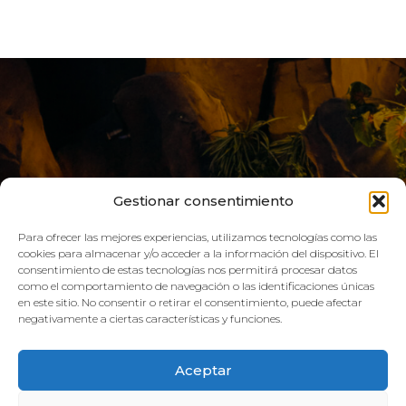
Gestionar consentimiento
Para ofrecer las mejores experiencias, utilizamos tecnologías como las
cookies para almacenar y/o acceder a la información del dispositivo. El
consentimiento de estas tecnologías nos permitirá procesar datos
LIVE AQUA
como el comportamiento de navegación o las identificaciones únicas
en este sitio. No consentir o retirar el consentimiento, puede afectar
negativamente a ciertas características y funciones.
SCHEDULE:
Aceptar
GYM
Mon–Fri: 08:00h – 21:00h