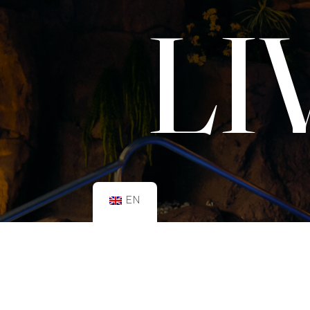
LI
EN
SCHEDULE:
GYM
Mon–Fri: 08:00h – 21:00h