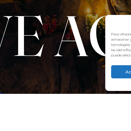
VE A
Para ofrecer
almacenar y
tecnologías
las identifi
puede afecta
Ac
CONTACT:
922 71 65 55
recepcion@aquaclubtermal.com