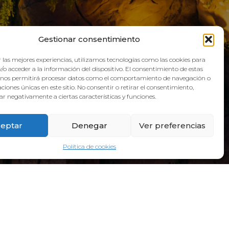
QUA
Gestionar consentimiento
 las mejores experiencias, utilizamos tecnologías como las cookies para
/o acceder a la información del dispositivo. El consentimiento de estas
 nos permitirá procesar datos como el comportamiento de navegación o
caciones únicas en este sitio. No consentir o retirar el consentimiento,
r negativamente a ciertas características y funciones.
eptar
Denegar
Ver preferencias
Política de cookies
ADRESS:
Galicia Street, 6, 38660 Torvisca Alto,
Costa Adeje – Santa Cruz de Tenerife.