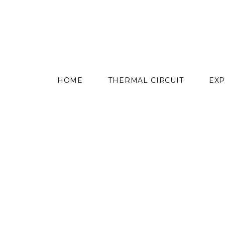
content
HOME
THERMAL CIRCUIT
EXP
Skip
to
content