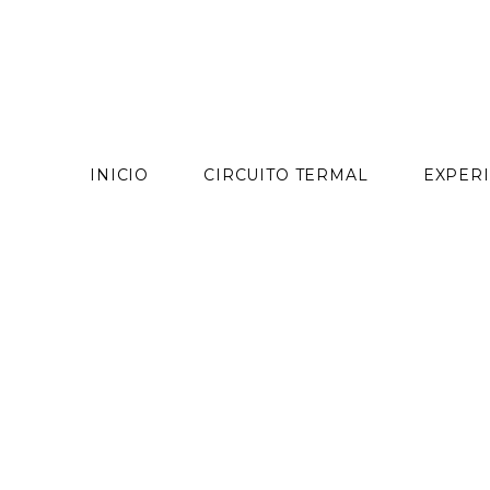
contenido
INICIO
CIRCUITO TERMAL
EXPERI
Skip
to
content