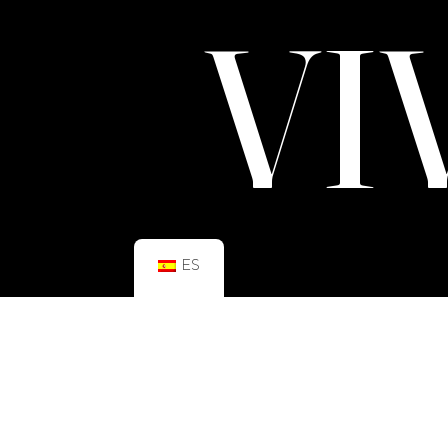
VI
ES
HORARIO:
GIMNASIO
Lun–Vie: 08:00h – 21:00h
Sáb: 09:00h – 21:00h