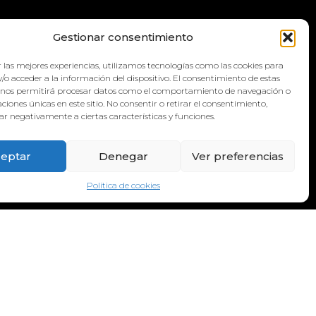
QUA
Gestionar consentimiento
 las mejores experiencias, utilizamos tecnologías como las cookies para
/o acceder a la información del dispositivo. El consentimiento de estas
 nos permitirá procesar datos como el comportamiento de navegación o
caciones únicas en este sitio. No consentir o retirar el consentimiento,
r negativamente a ciertas características y funciones.
eptar
Denegar
Ver preferencias
Política de cookies
DIRECCIÓN:
Calle Galicia, 6, 38660 Torvisca Alto,
Costa Adeje – Santa Cruz de Tenerife.