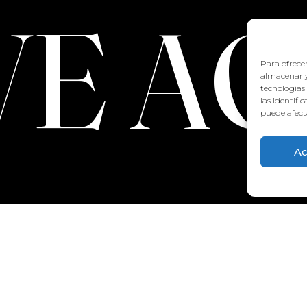
VE A
Para ofrecer
almacenar y
tecnologías
las identifi
puede afecta
Ac
CONTACTO:
922 71 65 55
recepcion@aquaclubtermal.com