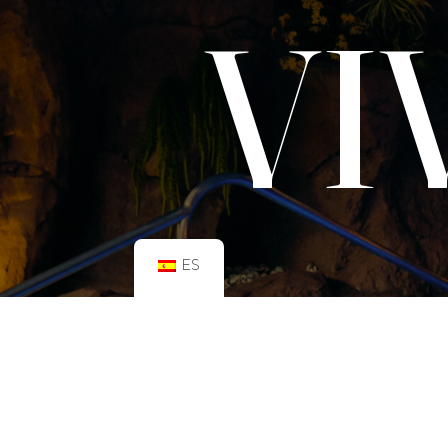
VI
ES
HORARIO:
GIMNASIO
Lun–Vie: 08:00h – 21:00h
Sáb: 09:00h – 21:00h