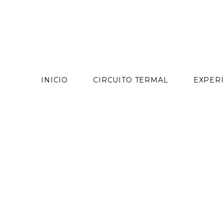
contenido
INICIO
CIRCUITO TERMAL
EXPERI
Skip
to
content