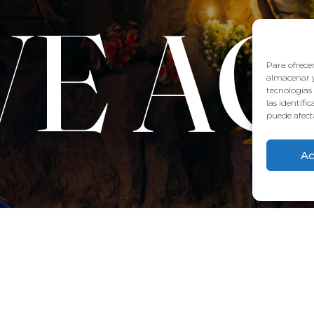
VE A
Para ofrecer
almacenar y
tecnologías
las identifi
puede afecta
Ac
CONTACTO:
922 71 65 55
recepcion@aquaclubtermal.com