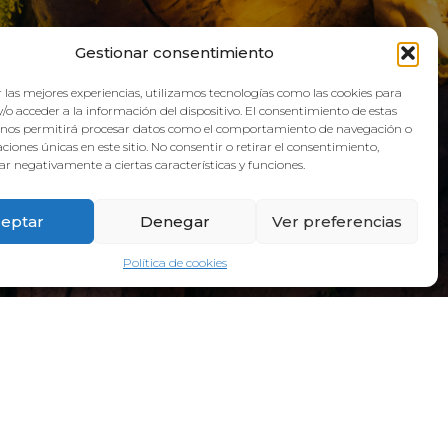
QUA
Gestionar consentimiento
 las mejores experiencias, utilizamos tecnologías como las cookies para
/o acceder a la información del dispositivo. El consentimiento de estas
 nos permitirá procesar datos como el comportamiento de navegación o
caciones únicas en este sitio. No consentir o retirar el consentimiento,
r negativamente a ciertas características y funciones.
eptar
Denegar
Ver preferencias
Política de cookies
DIRECCIÓN:
Calle Galicia, 6, 38660 Torvisca Alto,
Costa Adeje – Santa Cruz de Tenerife.