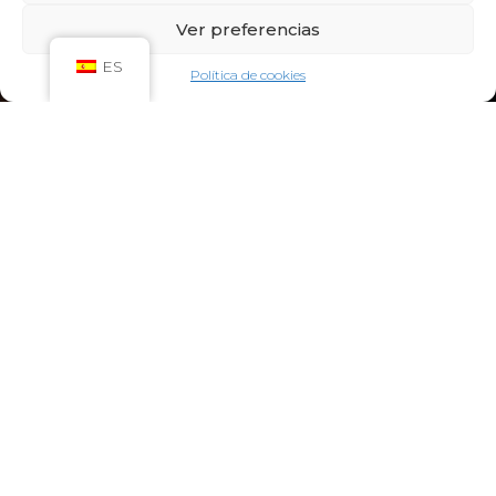
Sáb: 09:00h – 21:00h
Ver preferencias
Dom: 09:00h – 14:00h
CIRCUITO SPA
ES
Política de cookies
Lun-Vie: 10:00h – 21:00h
Sáb-Dom: 09:00h-21:00h
Niños de Lunes a Viernes de 10h a 12h (Máximo
hasta las 14h) y Sábados y Domingos de 09h a
10h (Máximo hasta las 12h)
CONTACTO:
922 71 65 55
recepcion@aquaclubtermal.com
DIRECCIÓN:
Calle Galicia, 6, 38660 Torvisca Alto,