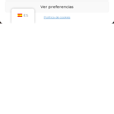
Sáb: 09:00h – 21:00h
Ver preferencias
Dom: 09:00h – 14:00h
CIRCUITO SPA
ES
Política de cookies
Lun-Vie: 10:00h – 21:00h
Sáb-Dom: 09:00h-21:00h
Niños de Lunes a Viernes de 10h a 12h (Máximo
hasta las 14h) y Sábados y Domingos de 09h a
10h (Máximo hasta las 12h)
CONTACTO:
922 71 65 55
recepcion@aquaclubtermal.com
DIRECCIÓN:
Calle Galicia, 6, 38660 Torvisca Alto,