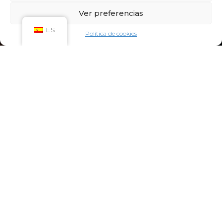
Sáb: 09:00h – 21:00h
Ver preferencias
Dom: 09:00h – 14:00h
CIRCUITO SPA
ES
Política de cookies
Lun-Vie: 10:00h – 21:00h
Sáb-Dom: 09:00h-21:00h
Niños de Lunes a Viernes de 10h a 12h (Máximo
hasta las 14h) y Sábados y Domingos de 09h a
10h (Máximo hasta las 12h)
CONTACTO:
922 71 65 55
recepcion@aquaclubtermal.com
DIRECCIÓN:
Calle Galicia, 6, 38660 Torvisca Alto,