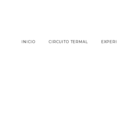
contenido
INICIO
CIRCUITO TERMAL
EXPERI
Skip
to
content