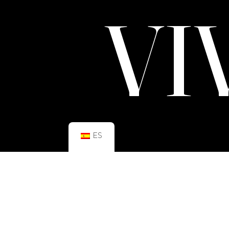
VI
ES
HORARIO:
GIMNASIO
Lun–Vie: 08:00h – 21:00h
Sáb: 09:00h – 21:00h