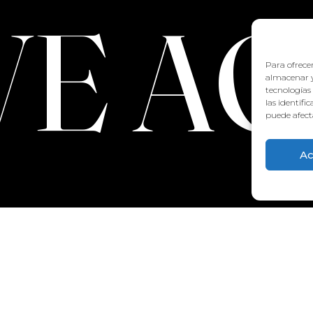
VE A
Para ofrecer
almacenar y
tecnologías
las identifi
puede afecta
Ac
CONTACTO:
922 71 65 55
recepcion@aquaclubtermal.com