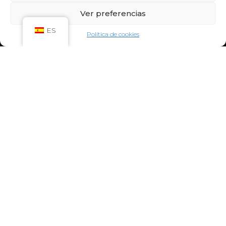
Sáb: 09:00h – 21:00h
Ver preferencias
Dom: 09:00h – 14:00h
CIRCUITO SPA
ES
Política de cookies
Lun-Vie: 10:00h – 21:00h
Sáb-Dom: 09:00h-21:00h
Niños de Lunes a Viernes de 10h a 12h (Máximo
hasta las 14h) y Sábados y Domingos de 09h a
10h (Máximo hasta las 12h)
CONTACTO:
922 71 65 55
recepcion@aquaclubtermal.com
DIRECCIÓN:
Calle Galicia, 6, 38660 Torvisca Alto,