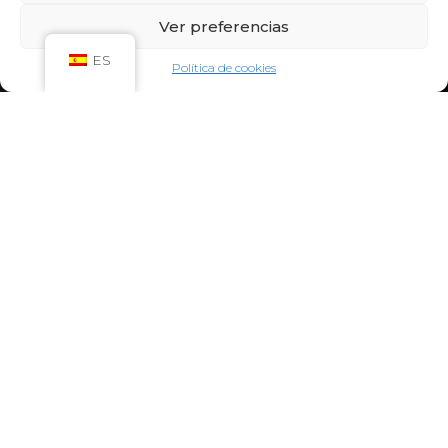
Sáb: 09:00h – 21:00h
Ver preferencias
Dom: 09:00h – 14:00h
CIRCUITO SPA
ES
Política de cookies
Lun-Vie: 10:00h – 21:00h
Sáb-Dom: 09:00h-21:00h
Niños de Lunes a Viernes de 10h a 12h (Máximo
hasta las 14h) y Sábados y Domingos de 09h a
10h (Máximo hasta las 12h)
CONTACTO:
922 71 65 55
recepcion@aquaclubtermal.com
DIRECCIÓN:
Calle Galicia, 6, 38660 Torvisca Alto,