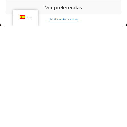
Sáb: 09:00h – 21:00h
Ver preferencias
Dom: 09:00h – 14:00h
CIRCUITO SPA
ES
Política de cookies
Lun-Vie: 10:00h – 21:00h
Sáb-Dom: 09:00h-21:00h
Niños de Lunes a Viernes de 10h a 12h (Máximo
hasta las 14h) y Sábados y Domingos de 09h a
10h (Máximo hasta las 12h)
CONTACTO:
922 71 65 55
recepcion@aquaclubtermal.com
DIRECCIÓN:
Calle Galicia, 6, 38660 Torvisca Alto,