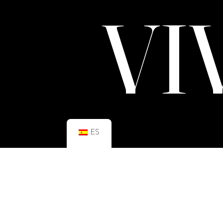
VI
ES
HORARIO:
GIMNASIO
Lun–Vie: 08:00h – 21:00h
Sáb: 09:00h – 21:00h