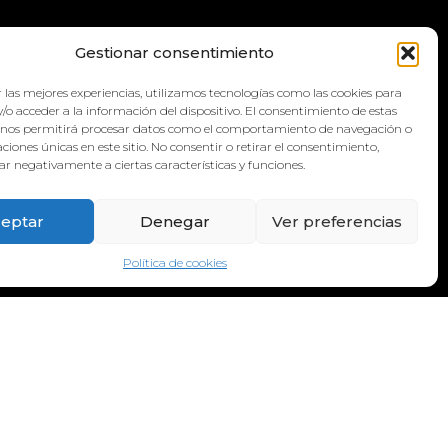
QUA
Gestionar consentimiento
 las mejores experiencias, utilizamos tecnologías como las cookies para
/o acceder a la información del dispositivo. El consentimiento de estas
 nos permitirá procesar datos como el comportamiento de navegación o
caciones únicas en este sitio. No consentir o retirar el consentimiento,
r negativamente a ciertas características y funciones.
eptar
Denegar
Ver preferencias
Política de cookies
DIRECCIÓN:
Calle Galicia, 6, 38660 Torvisca Alto,
Costa Adeje – Santa Cruz de Tenerife.