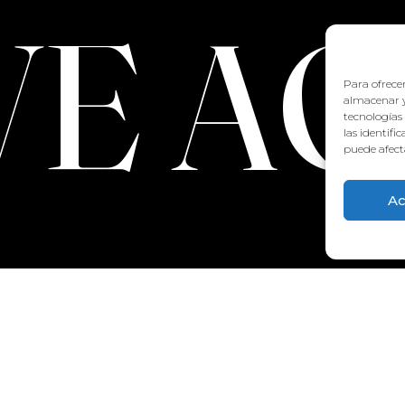
VE A
Para ofrecer
almacenar y
tecnologías
las identifi
puede afecta
Ac
CONTACTO:
922 71 65 55
recepcion@aquaclubtermal.com