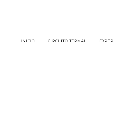
contenido
INICIO
CIRCUITO TERMAL
EXPERI
Skip
to
content