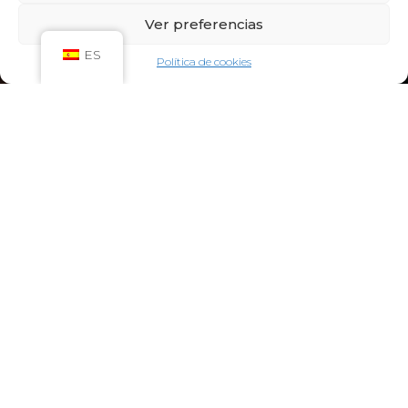
Sáb: 09:00h – 21:00h
Ver preferencias
Dom: 09:00h – 14:00h
CIRCUITO SPA
ES
Política de cookies
Lun-Vie: 10:00h – 21:00h
Sáb-Dom: 09:00h-21:00h
Niños de Lunes a Viernes de 10h a 12h (Máximo
hasta las 14h) y Sábados y Domingos de 09h a
10h (Máximo hasta las 12h)
CONTACTO:
922 71 65 55
recepcion@aquaclubtermal.com
DIRECCIÓN:
Calle Galicia, 6, 38660 Torvisca Alto,