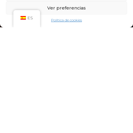
Sáb: 09:00h – 21:00h
Ver preferencias
Dom: 09:00h – 14:00h
CIRCUITO SPA
ES
Política de cookies
Lun-Vie: 10:00h – 21:00h
Sáb-Dom: 09:00h-21:00h
Niños de Lunes a Viernes de 10h a 12h (Máximo
hasta las 14h) y Sábados y Domingos de 09h a
10h (Máximo hasta las 12h)
CONTACTO:
922 71 65 55
recepcion@aquaclubtermal.com
DIRECCIÓN:
Calle Galicia, 6, 38660 Torvisca Alto,